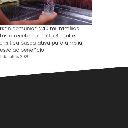
rsan comunica 240 mil famílias
Justiça Ele
tas a receber a Tarifa Social e
votação de
tensifica busca ativa para ampliar
2026
esso ao benefício
22 de julho,
1 de julho, 2026