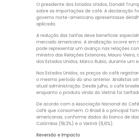
O presidente dos Estados Unidos, Donald Trump
sobre as importações de café. A declaração fo
governo norte-americano apresentasse detal
aplicada.
A redução das tarifas deve beneficiar especialm
mercado americano. A sinalização ocorre em m
pode representar um avanço nas relações comer
ministro das Relações Exteriores, Mauro Vieira
dos Estados Unidos, Marco Rubio, durante um e
Nos Estados Unidos, os preços do café regis
o mesmo período do ano anterior. Analistas at
atual administração. Desde julho, o café brasil
enquanto o produto vindo do Vietnã foi tarif
De acordo com a Associação Nacional do Café
café que consomem. O Brasil é o principal for
americanas, conforme dados do banco de dad
Colômbia (18,3%) e o Vietnã (6,6%).
Reversão e impacto