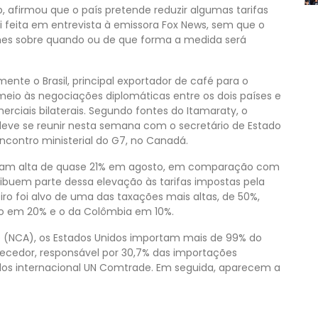
, afirmou que o país pretende reduzir algumas tarifas
i feita em entrevista à emissora Fox News, sem que o
hes sobre quando ou de que forma a medida será
ente o Brasil, principal exportador de café para o
eio às negociações diplomáticas entre os dois países e
ciais bilaterais. Segundo fontes do Itamaraty, o
, deve se reunir nesta semana com o secretário de Estado
ncontro ministerial do G7, no Canadá.
traram alta de quase 21% em agosto, em comparação com
ribuem parte dessa elevação às tarifas impostas pela
eiro foi alvo de uma das taxações mais altas, de 50%,
ado em 20% e o da Colômbia em 10%.
 (NCA), os Estados Unidos importam mais de 99% do
necedor, responsável por 30,7% das importações
os internacional UN Comtrade. Em seguida, aparecem a