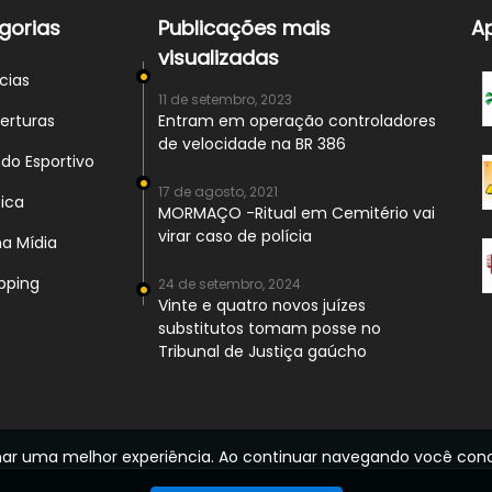
gorias
Publicações mais
A
visualizadas
cias
11 de setembro, 2023
rturas
Entram em operação controladores
de velocidade na BR 386
o Esportivo
17 de agosto, 2021
ica
MORMAÇO -Ritual em Cemitério vai
virar caso de polícia
a Mídia
ping
24 de setembro, 2024
Vinte e quatro novos juízes
substitutos tomam posse no
Tribunal de Justiça gaúcho
cionar uma melhor experiência. Ao continuar navegando você c