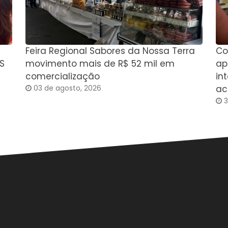
Feira Regional Sabores da Nossa Terra
Co
S
movimento mais de R$ 52 mil em
ap
comercialização
in
03 de agosto, 2026
ac
3