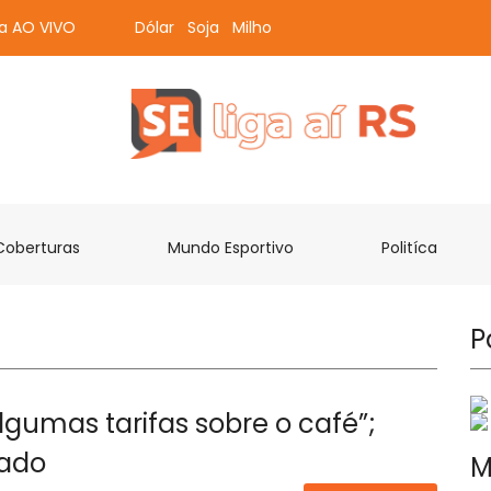
ta AO VIVO
Dólar
Soja
Milho
Coberturas
Mundo Esportivo
Politíca
P
algumas tarifas sobre o café”;
iado
M