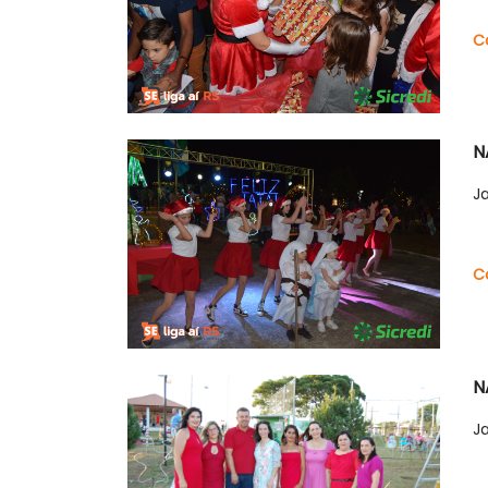
C
N
J
C
N
J