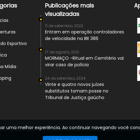
gorias
Publicações mais
A
visualizadas
cias
11 de setembro, 2023
rturas
Entram em operação controladores
de velocidade na BR 386
o Esportivo
17 de agosto, 2021
ica
MORMAÇO -Ritual em Cemitério vai
virar caso de polícia
a Mídia
ping
24 de setembro, 2024
Vinte e quatro novos juízes
substitutos tomam posse no
Tribunal de Justiça gaúcho
cionar uma melhor experiência. Ao continuar navegando você c