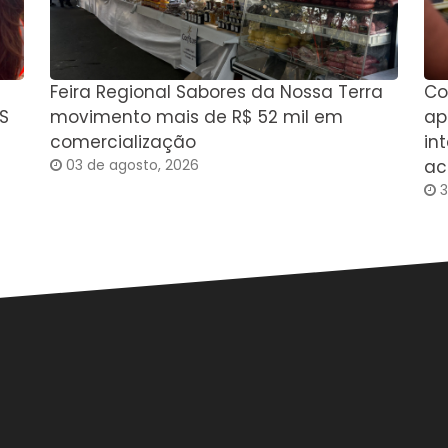
Feira Regional Sabores da Nossa Terra
Co
S
movimento mais de R$ 52 mil em
ap
comercialização
in
03 de agosto, 2026
ac
3