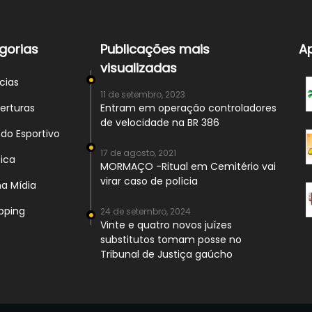
gorias
Publicações mais
A
visualizadas
cias
11 de setembro, 2023
rturas
Entram em operação controladores
de velocidade na BR 386
o Esportivo
17 de agosto, 2021
ica
MORMAÇO -Ritual em Cemitério vai
virar caso de polícia
a Mídia
ping
24 de setembro, 2024
Vinte e quatro novos juízes
substitutos tomam posse no
Tribunal de Justiça gaúcho