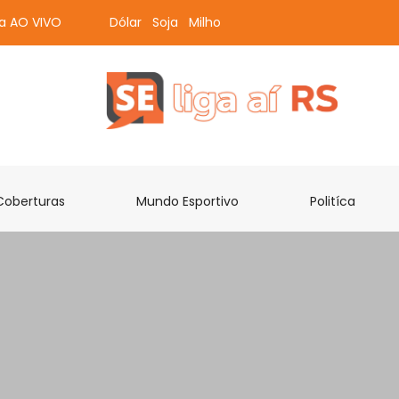
ta AO VIVO
Dólar
Soja
Milho
Coberturas
Mundo Esportivo
Politíca