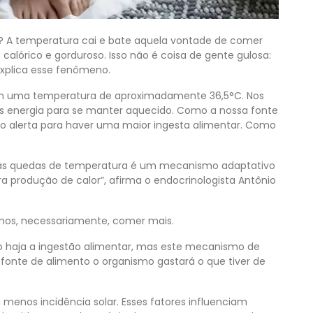
 A temperatura cai e bate aquela vontade de comer
alórico e gorduroso. Isso não é coisa de gente gulosa:
 explica esse fenômeno.
em uma temperatura de aproximadamente 36,5°C. Nos
ais energia para se manter aquecido. Como a nossa fonte
o alerta para haver uma maior ingesta alimentar. Como
 as quedas de temperatura é um mecanismo adaptativo
ra produção de calor”, afirma o endocrinologista Antônio
emos, necessariamente, comer mais.
o haja a ingestão alimentar, mas este mecanismo de
fonte de alimento o organismo gastará o que tiver de
á menos incidência solar. Esses fatores influenciam