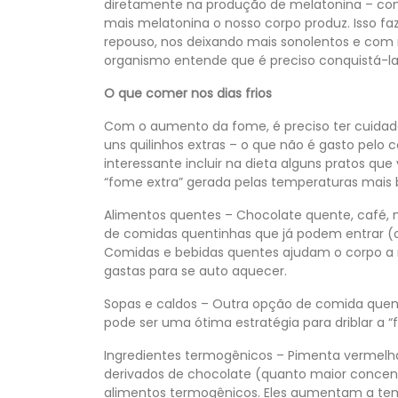
diretamente na produção de melatonina – co
mais melatonina o nosso corpo produz. Isso f
repouso, nos deixando mais sonolentos e com 
organismo entende que é preciso conquistá-l
O que comer nos dias frios
Com o aumento da fome, é preciso ter cuidad
uns quilinhos extras – o que não é gasto pelo 
interessante incluir na dieta alguns pratos qu
“fome extra” gerada pelas temperaturas mais b
Alimentos quentes – Chocolate quente, café, 
de comidas quentinhas que já podem entrar (
Comidas e bebidas quentes ajudam o corpo a 
gastas para se auto aquecer.
Sopas e caldos – Outra opção de comida quent
pode ser uma ótima estratégia para driblar a “
Ingredientes termogênicos – Pimenta vermelha,
derivados de chocolate (quanto maior concen
alimentos termogênicos. Eles aumentam a temp