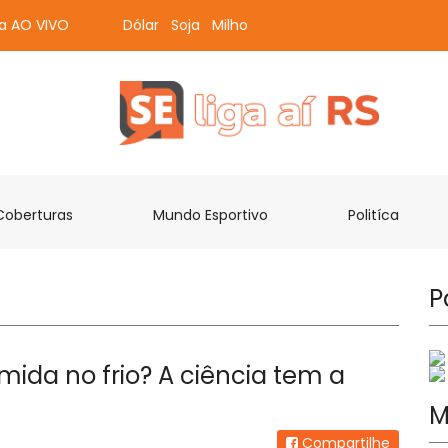
ta AO VIVO
Dólar
Soja
Milho
Coberturas
Mundo Esportivo
Politíca
P
mida no frio? A ciência tem a
M
Compartilhe