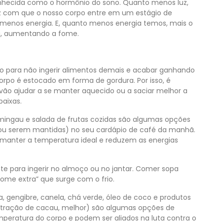
nhecida como o hormônio do sono. Quanto menos luz,
az com que o nosso corpo entre em um estágio de
menos energia. E, quanto menos energia temos, mais o
a, aumentando a fome.
o para não ingerir alimentos demais e acabar ganhando
corpo é estocado em forma de gordura. Por isso, é
e vão ajudar a se manter aquecido ou a saciar melhor a
aixas.
mingau e salada de frutas cozidas são algumas opções
ou serem mantidas) no seu cardápio de café da manhã.
manter a temperatura ideal e reduzem as energias
e para ingerir no almoço ou no jantar. Comer sopa
fome extra” que surge com o frio.
 gengibre, canela, chá verde, óleo de coco e produtos
tração de cacau, melhor) são algumas opções de
eratura do corpo e podem ser aliados na luta contra o