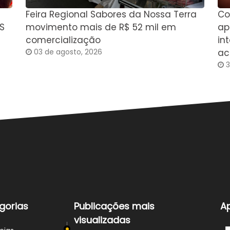
Feira Regional Sabores da Nossa Terra
Co
S
movimento mais de R$ 52 mil em
ap
comercialização
in
03 de agosto, 2026
ac
3
gorias
Publicações mais
A
visualizadas