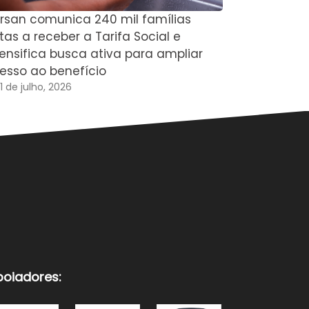
rsan comunica 240 mil famílias
Justiça Ele
tas a receber a Tarifa Social e
votação de
tensifica busca ativa para ampliar
2026
esso ao benefício
22 de julho,
1 de julho, 2026
poiadores: