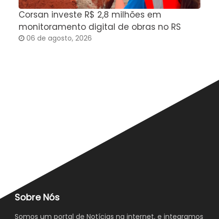
Corsan investe R$ 2,8 milhões em
F
monitoramento digital de obras no RS
m
06 de agosto, 2026
c
Sobre Nós
Somos um portal de Notícias na internet, e integramos